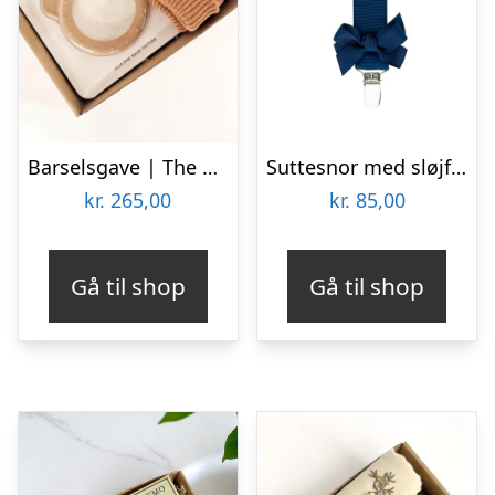
Barselsgave | The Essentials
Suttesnor med sløjfe, kongeblå – By Stær
kr.
265,00
kr.
85,00
Gå til shop
Gå til shop