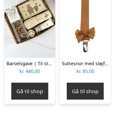
Barselsgave | Til store og små
Suttesnor med sløjfe, gylden – By Stær
kr.
440,00
kr.
85,00
Gå til shop
Gå til shop