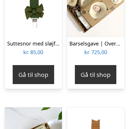
Suttesnor med sløjfe, mørkegrøn – By Stær
Barselsgave | Overdådig luksus-kurv i natur
kr.
85,00
kr.
725,00
Gå til shop
Gå til shop