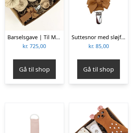
Barselsgave | Til Mor, Far & den lille ny
Suttesnor med sløjfe, gylden – By Stær
kr.
725,00
kr.
85,00
Gå til shop
Gå til shop