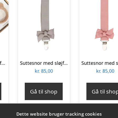
Barselsgave | Playfull Learning
Suttesnor med sløjfe, grå – By Stær
kr.
85,00
kr.
85,00
Gå til shop
Gå til sho
Dette website bruger tracking cookies