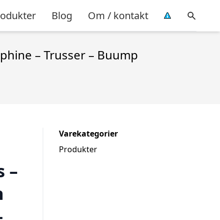
rodukter
Blog
Om / kontakt
raphine – Trusser – Buump
Varekategorier
Produkter
s –
n
–