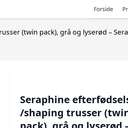
Forside
P
russer (twin pack), grå og lyserød – Se
Seraphine efterfødsel
/shaping trusser (twi
pack), grå og lyserød 