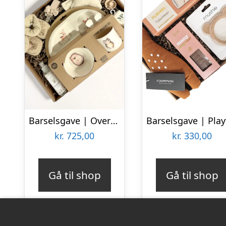
Barselsgave | Overdådig luksus-kurv i natur
kr.
725,00
kr.
330,00
Gå til shop
Gå til shop