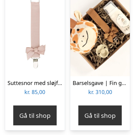
Suttesnor med sløjfe, Vanilje – By Stær
Barselsgave | Fin gave med dyr
kr.
85,00
kr.
310,00
Gå til shop
Gå til shop