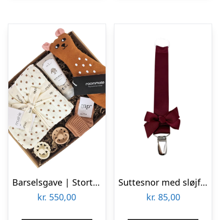
Barselsgave | Stort tillykke | Bjørn
Suttesnor med sløjfe, bordeaux – By Stær
kr.
550,00
kr.
85,00