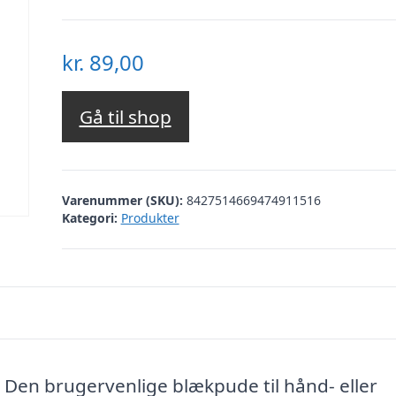
kr.
89,00
Gå til shop
Varenummer (SKU):
8427514669474911516
Kategori:
Produkter
Den brugervenlige blækpude til hånd- eller