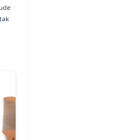
pude
tak