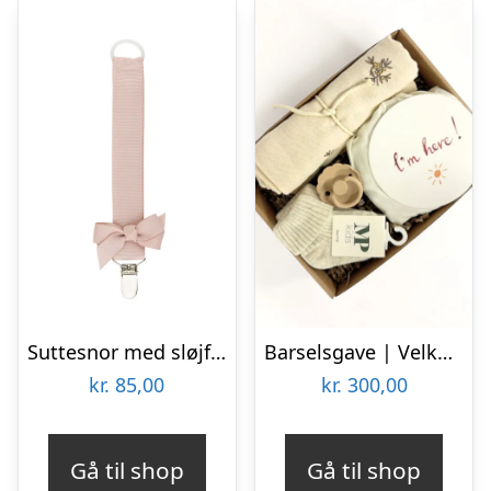
Suttesnor med sløjfe, Vanilje – By Stær
Barselsgave | Velkommen til Verden
kr.
85,00
kr.
300,00
Gå til shop
Gå til shop