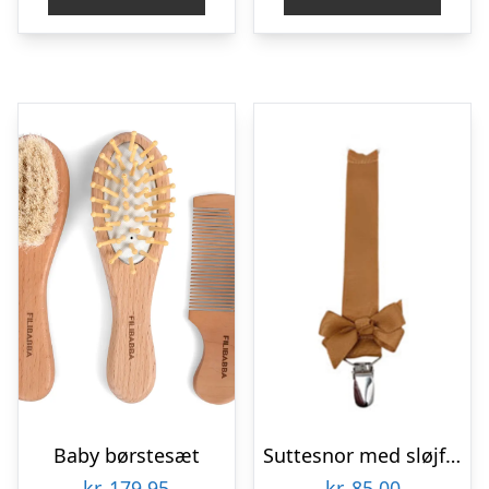
Baby børstesæt
Suttesnor med sløjfe, gylden – By Stær
kr.
179,95
kr.
85,00