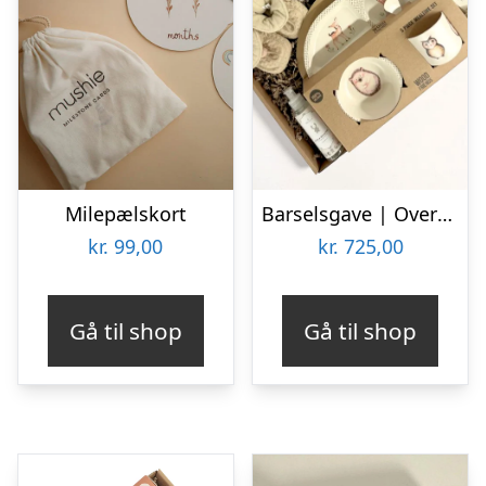
Milepælskort
Barselsgave | Overdådig luksus-kurv i natur
kr.
99,00
kr.
725,00
Gå til shop
Gå til shop