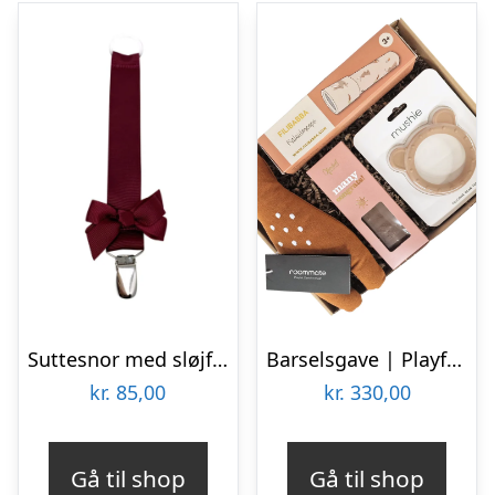
Suttesnor med sløjfe, bordeaux – By Stær
Barselsgave | Playfull Learning
kr.
85,00
kr.
330,00
Gå til shop
Gå til shop