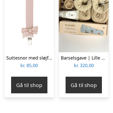
Suttesnor med sløjfe, Vanilje – By Stær
Barselsgave | Lille gave til den lille
kr.
85,00
kr.
320,00
Gå til shop
Gå til shop