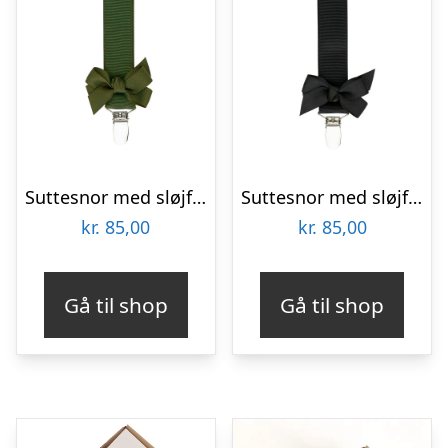
Suttesnor med sløjfe, mørkegrøn – By Stær
Suttesnor med sløjfe, sort – By Stær
kr.
85,00
kr.
85,00
Gå til shop
Gå til shop